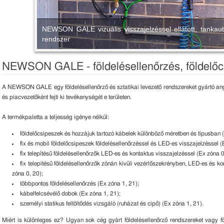
NEWSON GALE vizuális visszajelzéssel ellátott, tankaut
rendszer
NEWSON GALE - földelésellenőrzés, földelőc
A NEWSON GALE egy földelésellenőrző és sztatikai levezető rendszereket gyártó ang
és piacvezetőként fejti ki tevékenységét e területen.
A termékpaletta a teljesség igénye nélkül:
földelőcsipeszek és hozzájuk tartozó kábelek különböző méretben és típusban (
fix és mobil földelőcsipeszek földelésellenőrzéssel és LED-es visszajelzéssel (
fix telepítésű földelésellenőrzők LED-es és kontaktus visszajelzéssel (Ex zóna 0
fix telepítésű földelésellenőrzők zónán kívüli vezérlőszekrényben, LED-es és ko
zóna 0, 20);
többpontos földelésellenőrzés (Ex zóna 1, 21);
kábelfelcsévélő dobok (Ex zóna 1, 21);
személyi statikus feltöltődés vizsgáló (ruházat és cipő) (Ex zóna 1, 21).
Miért is különleges ez? Ugyan sok cég gyárt földelésellenőrző rendszereket vagy f