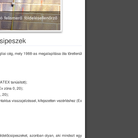
ó felismerő földelésellenőrző
sipeszek
liai cég, mely 1988-as megalapítása óta töretlenül
ATEX tanúsított);
Ex zóna 0, 20);
, 20);
ntaktus visszajelzéssel, kifejezetten vezérléshez (Ex
öldelőcsipeszeket, azonban olyan, aki mindezt egy