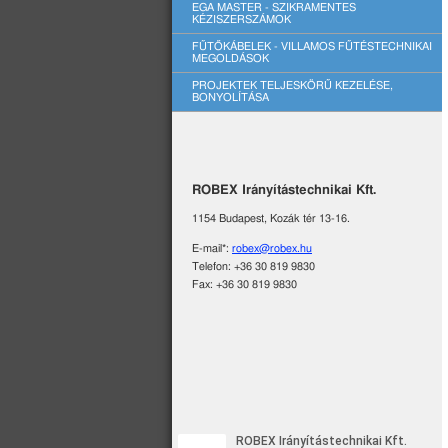
EGA MASTER - SZIKRAMENTES
KÉZISZERSZÁMOK
FŰTŐKÁBELEK - VILLAMOS FŰTÉSTECHNIKAI
MEGOLDÁSOK
PROJEKTEK TELJESKÖRŰ KEZELÉSE,
BONYOLÍTÁSA
ROBEX Irányítástechnikai Kft.
1154 Budapest, Kozák tér 13-16.
E-mail*:
robex@robex.hu
Telefon: +36 30 819 9830
Fax: +36 30 819 9830