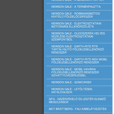
NEWSON GALE - A TERMÉKPALETTA
NEWSON GALE - ROBBANÁSBIZTOS
KIVITELŰ FÖLDELŐCSIPESZEK
NEWSON GALE - ELEKTROSZTATIKAI
BIZTONSÁGI ELLENŐRZŐLISTA
NEWSON GALE - OLDÓSZEREK HELYES
KEZELÉSE ELEKTROSZTATIKAI
SZEMPONTBÓL
NEWSON GALE - EARTH-RITE RTR
TARTÁLYAUTÓ FÖLDELÉSELLENŐRZŐ
RENDSZER
NEWSON GALE - EARTH-RITE MGV MOBIL
FÖLDELÉSELLENŐRZŐ RENDSZER
NEWSON GALE - MOBIL HAVÁRIA
FÖLDELÉSELLENŐRZŐ RENDSZER
SZIVATTYÚVEZÉRLÉSSEL
NEWSON GALE - SZAKCIKKEK
NEWSON GALE - LETÖLTÉSEK,
KATALÓGUSOK
GFG - GÁZÉRZÉKELŐ ÉS LÉGTÉR ELEMZŐ
MEGOLDÁSOK
MCT BRATTBERG - FALI KÁBELÁTVEZETÉS