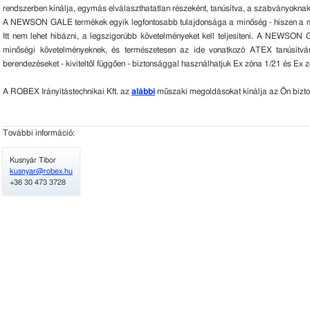
rendszerben kínálja, egymás elválaszthatatlan részeként, tanúsítva, a szabványoknak
A NEWSON GALE termékek egyik legfontosabb tulajdonsága a minőség - hiszen a meg
Itt nem lehet hibázni, a legszigorúbb követelményeket kell teljesíteni. A NEWSO
minőségi követelményeknek, és természetesen az ide vonatkozó ATEX tanúsítván
berendezéseket - kiviteltől függően - biztonsággal használhatjuk Ex zóna 1/21 és Ex 
A ROBEX Irányítástechnikai Kft. az
alábbi
műszaki megoldásokat kínálja az Ön bizton
További információ:
Kusnyár Tibor
kusnyar@robex.hu
+36 30 473 3728