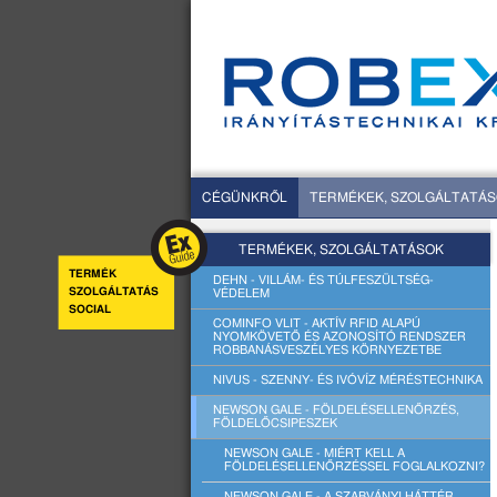
CÉGÜNKRŐL
TERMÉKEK, SZOLGÁLTATÁ
TERMÉKEK, SZOLGÁLTATÁSOK
TERMÉK
DEHN - VILLÁM- ÉS TÚLFESZÜLTSÉG-
SZOLGÁLTATÁS
VÉDELEM
SOCIAL
COMINFO VLIT - AKTÍV RFID ALAPÚ
NYOMKÖVETŐ ÉS AZONOSÍTÓ RENDSZER
ROBBANÁSVESZÉLYES KÖRNYEZETBE
NIVUS - SZENNY- ÉS IVÓVÍZ MÉRÉSTECHNIKA
NEWSON GALE - FÖLDELÉSELLENŐRZÉS,
FÖLDELŐCSIPESZEK
NEWSON GALE - MIÉRT KELL A
FÖLDELÉSELLENŐRZÉSSEL FOGLALKOZNI?
NEWSON GALE - A SZABVÁNYI HÁTTÉR