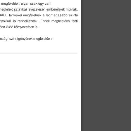
 megfelelően, olyan csak egy van!
felelő sztatikai levezetésen emberéletek múlnak.
N GALE termékei megfelelnek a legmagasabb szintű
yokkal is rendelkeznek. Ennek megfelelően fenti
zóna 2/22 környezetben is.
sági szint igényének megfelelően.