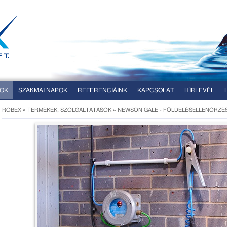
SOK
SZAKMAI NAPOK
REFERENCIÁINK
KAPCSOLAT
HÍRLEVÉL
ROBEX
»
TERMÉKEK, SZOLGÁLTATÁSOK
»
NEWSON GALE - FÖLDELÉSELLENŐRZÉS