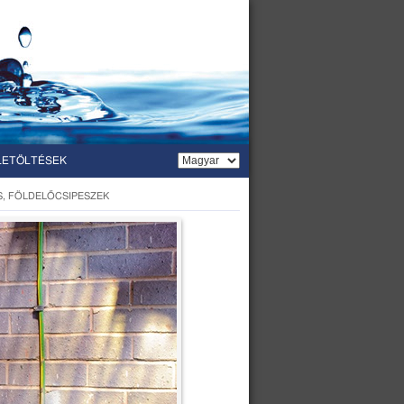
LETÖLTÉSEK
, FÖLDELŐCSIPESZEK