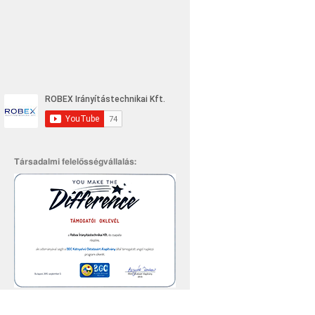
Társadalmi felelősségvállalás: