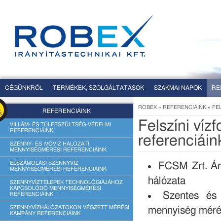
CÉGÜNKRŐL
TERMÉKEK, SZOLGÁLTATÁSOK
SZAKMAI NAPOK
RE
ROBEX
»
REFERENCIÁINK
»
FE
REFERENCIÁINK
Felszíni víz
VILLÁM- ÉS TÚLFESZÜLTSÉG-VÉDELMI
REFERENCIÁINK
referenciáin
SZENNY- ÉS IVÓVÍZ HÁLÓZATI
MENNYISÉGMÉRÉSI REFERENCIÁINK
ELSZÁMOLÁSI SZENNYVÍZ
FCSM Zrt. Ár-
MENNYISÉGMÉRÉSI REFERENCIÁINK
hálózata
SZENNYVÍZTELEPEK TECHNOLÓGIÁJÁHOZ
KAPCSOLÓDÓ MENNYISÉGMÉRÉSI
Szentes és 
REFERENCIÁINK
SZENNYVÍZHÁLÓZATOKON VÉGZETT MÉRÉSI
mennyiség mérés
KAMPÁNY REFERENCIÁINK