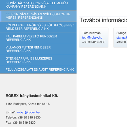
IVÓVÍZ HÁLÓZATOKON VÉGZETT MÉRÉSI
KAMPÁNY REFERENCIÁINK
FELSZÍNI VÍZFOLYÁS ÉS NYÍLT CSATORNA
MÉRÉSI REFERENCIÁINK
További informáci
FÖLDELÉSELLENŐRZŐ ÉS FÖLDELŐCSIPESZ
RENDSZER REFERENCIÁINK
Tóth Krisztián
Stanga 
FALI KÁBELÁTVEZETŐ RENDSZER
toth@robex.hu
stanga
REFERENCIÁINK
+36 30 428 5936
+36 30
VILLAMOS FŰTÉSI RENDSZER
REFERENCIÁINK
GYENGEÁRAMÚ ÉS MŰSZERES
REFERENCIÁINK
FELÜLVIZSGÁLATI ÉS AUDIT REFERENCIÁINK
ROBEX Irányítástechnikai Kft.
1154 Budapest, Kozák tér 13-16.
E-mail*:
robex@robex.hu
Telefon: +36 30 819 9830
Fax: +36 30 819 9830