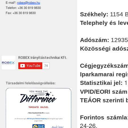
E-mail*:
robex@robex.hu
Telefon: +36 30 819 9830
Székhely:
1154 B
Fax: +36 30 819 9830
Telephely és lev
Adószám:
12935
Közösségi adós
Cégjegyzékszám
Iparkamarai regi
Statisztikai jel:
1
Társadalmi felelősségvállalás:
VPID/EORI szám 
TEÁOR szerinti 
Forintos számla
24-26.