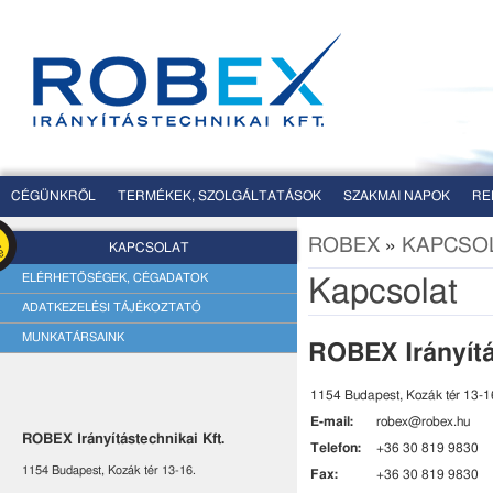
CÉGÜNKRŐL
TERMÉKEK, SZOLGÁLTATÁSOK
SZAKMAI NAPOK
RE
ROBEX
»
KAPCSO
KAPCSOLAT
ELÉRHETŐSÉGEK, CÉGADATOK
Kapcsolat
ADATKEZELÉSI TÁJÉKOZTATÓ
MUNKATÁRSAINK
ROBEX Irányítá
1154 Budapest, Kozák tér 13-1
E-mail:
robex@robex.hu
ROBEX Irányítástechnikai Kft.
Telefon:
+36 30 819 9830
1154 Budapest, Kozák tér 13-16.
Fax:
+36 30 819 9830