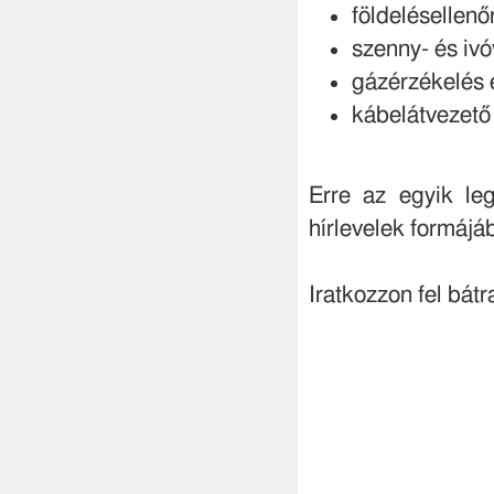
földelésellenő
szenny- és iv
gázérzékelés 
kábelátvezető
Erre az egyik le
hírlevelek formájá
Iratkozzon fel bátr