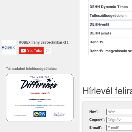
DEHN-Dynemic-Times
Túlfeszültségvédelem
DEHNventil
DEHN árlista
DehnHVI
DehnHVI megvalósuló sz
Társadalmi felelősségvállalás:
Hírlevél feli
Név*:
Cégnév*:
E-mail*: