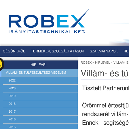
CÉGÜNKRŐL
TERMÉKEK, SZOLGÁLTATÁSOK
SZAKMAI NAPOK
RE
ROBEX
»
HÍRLEVÉL
»
VILLÁM- 
HÍRLEVÉL
Villám- és t
VILLÁM- ÉS TÚLFESZÜLTSÉG-VÉDELEM
2022
Tisztelt Partnerün
2020
2019
2018
Örömmel értesítjük
2017
rendszerét villám
2016
Ennek segítségé
2015