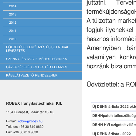
juttatni. Terv
2014
termékújdonságokró
2013
A túlzottan market
2012
fogjuk ilyenekkel
2011
hasznos informáci
2010
Amennyiben bárm
FÖLDELÉSELLENŐRZÉS ÉS SZTATIKAI
LEVEZETÉS
valamilyen konkr
SZENNY- ÉS IVÓVÍZ MÉRÉSTECHNIKA
hozzánk bizalomm
GÁZÉRZÉKELÉS ÉS LÉGTÉR ELEMZÉS
KÁBELÁTVEZETŐ RENDSZEREK
Üdvözlettel: a R
ROBEX Irányítástechnikai Kft.
Új DEHN árlista 2022 okt
1154 Budapest, Kozák tér 13-16.
DEHNpatch túlfeszültség
E-mail*:
robex@robex.hu
DEHN HVI szigetelt vill
Telefon: +36 30 819 9830
Fax: +36 30 819 9830
Új DEHN árlista - 2022